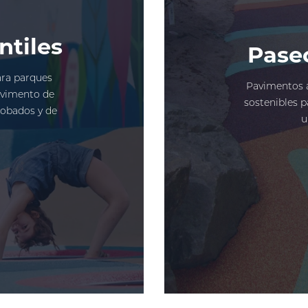
ntiles
Pase
ara parques
Pavimentos a
pavimento de
sostenibles 
obados y de
u