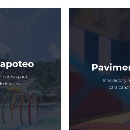
hapoteo
Pavimen
o poroso para
Innovador y 
dedores de
para canch