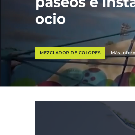
paseos e inst
ocio
MEZCLADOR DE COLORES
Más infor